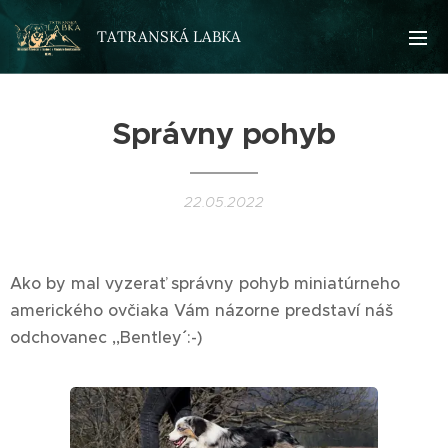
TATRANSKÁ LABKA
Správny pohyb
22.05.2022
Ako by mal vyzerať správny pohyb miniatúrneho
amerického ovčiaka Vám názorne predstaví náš
odchovanec ,,Bentley´´ :-)