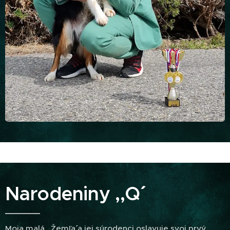
Narodeniny ,,Q´´
Moja malá ,,Žemľa´´ a jej súrodenci oslavuje svoj prvý