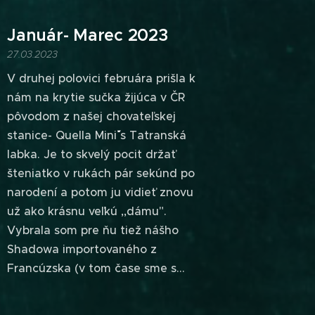
Január- Marec 2023
27.03.2023
V druhej polovici februára prišla k
nám na krytie sučka žijúca v ČR
pôvodom z našej chovateľskej
stanice- Quella Miniˇˇ´´ s Tatranská
labka. Je to skvelý pocit držať
šteniatko v rukách pár sekúnd po
narodení a potom ju vidieť znovu
už ako krásnu veľkú ,,dámu".
Vybrala som pre ňu tiež nášho
Shadowa importovaného z
Francúzska (v tom čase sme s...