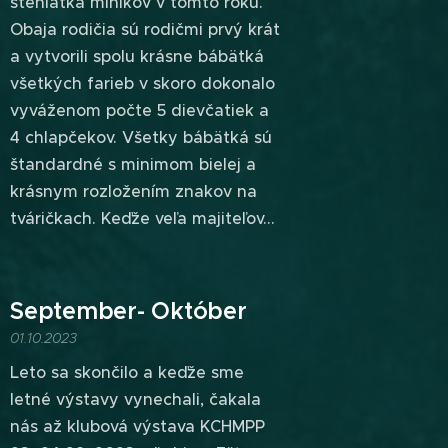
šteniatka miníkov v tomto roku.
Obaja rodičia sú rodičmi prvý krát
a vytvorili spolu krásne bábätká
všetkých farieb v skoro dokonalo
vyváženom počte 5 dievčatiek a
4 chlapčekov. Všetky bábätká sú
štandardné s minimom bielej a
krásnym rozložením znakov na
tváričkach. Keďže veľa majiteľov...
September- Október
01.10.2023
Leto sa skončilo a keďže sme
letné výstavy vynechali, čakala
nás až klubová výstava KCHMPP