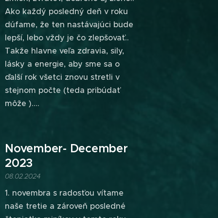
Ako každý posledný deň v roku
dúfame, že ten nastávajúci bude
lepší, lebo vždy je čo zlepšovať..
Takže hlavne veľa zdravia, sily,
lásky a energie, aby sme sa o
ďalší rok všetci znovu stretli v
stejnom počte (teda pribúdať
môže )....
November- December
2023
08.02.2024
1. novembra s radosťou vítame
naše tretie a zároveň posledné