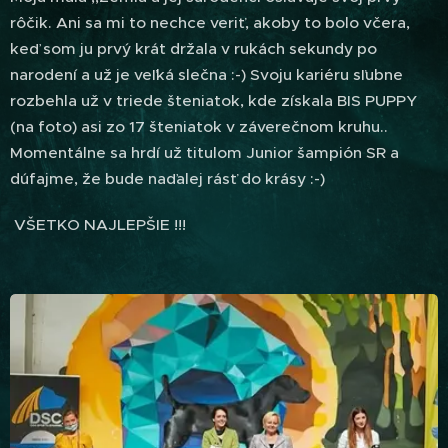
rôčik. Ani sa mi to nechce veriť, akoby to bolo včera,
keď som ju prvý krát držala v rukách sekundy po
narodení a už je veľká slečna :-) Svoju kariéru sľubne
rozbehla už v triede šteniatok, kde získala BIS PUPPY
(na foto) asi zo 17 šteniatok v záverečnom kruhu..
Momentálne sa hrdí už titulom Junior šampión SR a
dúfajme, že bude naďalej rásť do krásy :-)
VŠETKO NAJLEPŠIE !!!