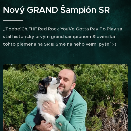
Nový GRAND Šampión SR
,,Toebe´´ Ch.FHF Red Rock You´Ve Gotta Pay To Play sa
stal historicky prvým grand šampiónom Slovenska
tohto plemena na SR !!! Sme na neho veľmi pyšní :-)