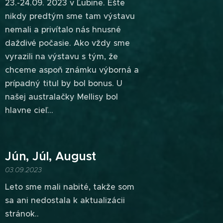
23.-24.09. 2023 v Ľubine. Ešte
nikdy predtým sme tam výstavu
nemali a privítalo nás hnusné
daždivé počasie. Ako vždy sme
vyrazili na výstavu s tým, že
chceme aspoň známku výborná a
prípadný titul by bol bonus. U
našej australačky Mellisy bol
hlavne cieľ...
Jún, Júl, August
03.09.2023
Leto sme mali nabité, takže som
sa ani nedostala k aktualizácii
stránok..