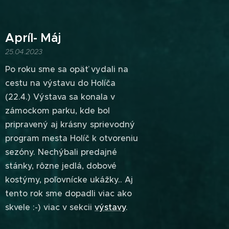
Apríl- Máj
25.04.2023
Po roku sme sa opäť vydali na
cestu na výstavu do Holíča
(22.4.) Výstava sa konala v
zámockom parku, kde bol
pripravený aj krásny sprievodný
program mesta Holíč k otvoreniu
sezóny. Nechýbali predajné
stánky, rôzne jedlá, dobové
kostýmy, poľovnícke ukážky.. Aj
tento rok sme dopadli viac ako
skvele :-) viac v sekcii
výstavy
.