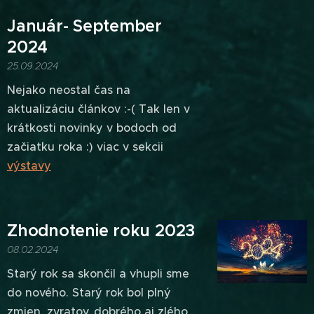
Január- September
2024
25.09.2024
Nejako neostal čas na
aktualizáciu článkov :-( Tak len v
krátkosti novinky v bodoch od
začiatku roka :) viac v sekcii
výstavy
Zhodnotenie roku 2023
08.02.2024
Starý rok sa skončil a vhupli sme
do nového. Starý rok bol plný
zmien, zvratov, dobrého aj zlého..